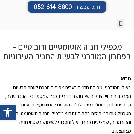
חייגו עכשיו - 052-614-8800
מתקני חניה רובוטיים המתקנים האוטומטיים והרובוטיים שלנו
תמ"א 38
פתרונות חניה/ קוי מוצרים
פרוייקטים שביצענו
מכפילי חניה אוטומטיים ורובוטיים –
הפתרון המודרני לבעיות החניה העירוניות
מבוא
בעידן המודרני, מצוקת החניה בערים צפופות הפכה לאחת הבעיות
המרכזיות בחיי היומיום של תושבים רבים. ככל שמספר כלי הרכב עולה,
כך הפתרונות הסטנדרטיים לחניה הופכים לפחות יעילים. אחת
פתח
הטכנולוגיות המובילות בתחום זה היא מכפילי החניה האוטומטיים
והרובוטיים, שמציעים פתרון יעיל וחסכוני לשימוש בשטחי חניה
מצומצמים.