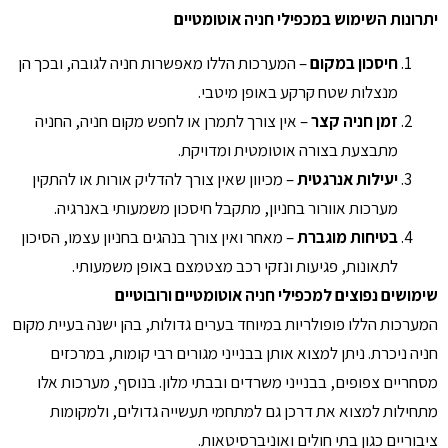
יתרונות השימוש במכפילי חניה אוטומטיים
חיסכון במקום
– המערכות הללו מאפשרות חניה לגובה, ובכך הן
מנצלות שטח קרקע באופן מיטבי.
זמן חניה קצר
– אין צורך לתמרן או לחפש מקום חניה, החניה
מתבצעת בצורה אוטומטית ומדויקת.
יעילות אנרגטית
– מכיוון שאין צורך להדליק אורות או להתקין
מערכות אוורור בחניון, מתקבל חיסכון משמעותי באנרגיה.
בטיחות מוגברת
– מאחר ואין צורך בנהגים בחניון עצמו, הסיכון
לתאונות, פגיעות ונזקי רכב מצטמצם באופן משמעותי.
שימושים נפוצים למכפילי חניה אוטומטיים ורובוטיים
המערכות הללו פופולריות במיוחד בערים גדולות, בהן ישנה בעיית מקום
חניה ניכרת. ניתן למצוא אותן בבנייני מגורים רבי קומות, במרכזים
מסחריים צפופים, בבנייני משרדים ובבתי מלון. בנוסף, מערכות אלו
מתחילות למצוא את דרכן גם למתחמי תעשייה גדולים, ולמקומות
ציבוריים כגון בתי חולים ואוניברסיטאות.